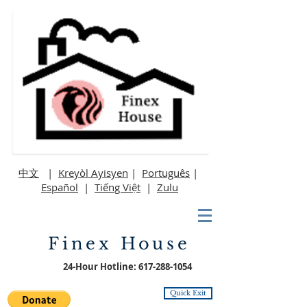
中文
|
Kreyòl Ayisyen
|
Português
|
Español
|
Tiếng Việt
|
Zulu
Finex House
24-Hour Hotline:
617-288-1054
Quick Exit