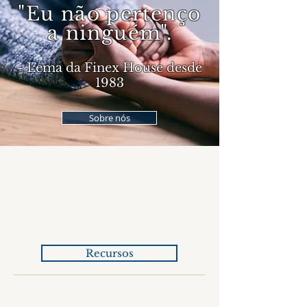
"Eu não pertenço
a ninguém".
- Lema da Finex House desde
1983
Sobre nós
Recursos