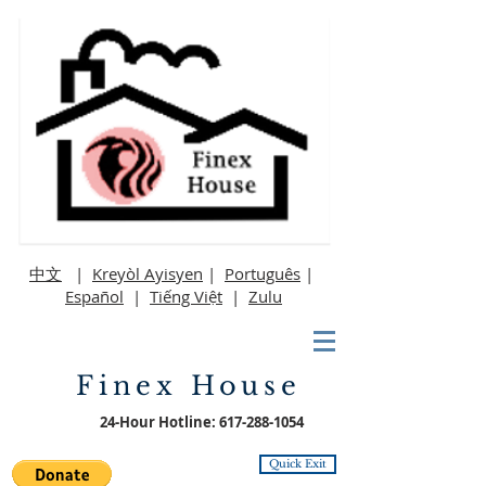
中文
|
Kreyòl Ayisyen
|
Português
|
Español
|
Tiếng Việt
|
Zulu
Finex House
24-Hour Hotline:
617-288-1054
Quick Exit