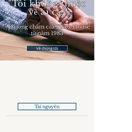
"Tôi không thuộc
về ai cả."
- Phương châm của Finex House
từ năm 1983
Về chúng tôi
Tài nguyên