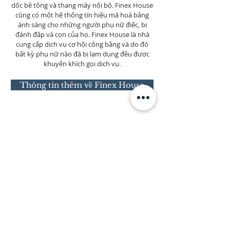
dốc bê tông và thang máy nội bộ. Finex House
cũng có một hệ thống tín hiệu mã hoá bằng
ánh sáng cho những người phụ nữ điếc, bị
đánh đập và con của họ. Finex House là nhà
cung cấp dịch vụ cơ hội công bằng và do đó
bất kỳ phụ nữ nào đã bị lạm dụng đều được
khuyến khích gọi dịch vụ.
Thông tin thêm về Finex House
Giúp đỡ chúng tôi để phát triển
CHÚNG TÔI THÔNG ĐIỆP
ABOUT US
Finex House is shelter for battered women and
their children; especially those who have