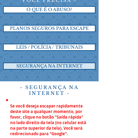
VOCÊ PRECISA -
O QUE É O ABUSO?
PLANOS SEGUROS PARA ESCAPE
LEIS / POLÍCIA / TRIBUNAIS
SEGURANÇA NA INTERNET
- SEGURANÇA NA
INTERNET -
Se você deseja escapar rapidamente
deste site a qualquer momento, por
favor, clique no botão "Saída rápida"
no lado direito da tela (no celular está
na parte superior da tela). Você será
redirecionado para "Google".