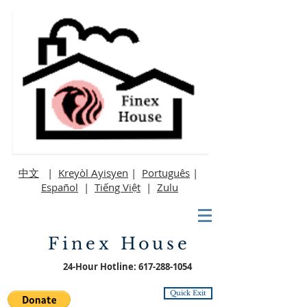
中文
|
Kreyòl Ayisyen
|
Português
|
Español
|
Tiếng Việt
|
Zulu
Finex House
24-Hour Hotline:
617-288-1054
Quick Exit