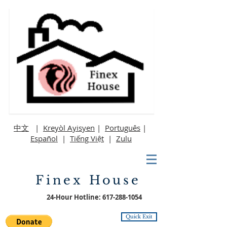
中文
|
Kreyòl Ayisyen
|
Português
|
Español
|
Tiếng Việt
|
Zulu
Finex House
24-Hour Hotline:
617-288-1054
Quick Exit